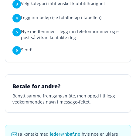
Velg kategori ihht ønsket klubbtilhørighet
3
Legg inn beløp (se totalbeløp i tabellen)
4
Nye medlemmer – legg inn telefonnummer og e-
5
post så vi kan kontakte deg
Send!
6
Betale for andre?
Benytt samme fremgangsmåte, men oppgi i tillegg
vedkommendes navn i message-feltet.
Ta kontakt med
leder@nbgf.no
hvis noe er uklart!