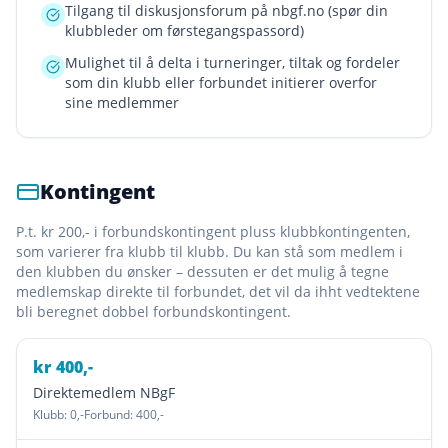
Tilgang til diskusjonsforum på nbgf.no (spør din
klubbleder om førstegangspassord)
Mulighet til å delta i turneringer, tiltak og fordeler
som din klubb eller forbundet initierer overfor
sine medlemmer
Kontingent
P.t. kr 200,- i forbundskontingent pluss klubbkontingenten,
som varierer fra klubb til klubb. Du kan stå som medlem i
den klubben du ønsker – dessuten er det mulig å tegne
medlemskap direkte til forbundet, det vil da ihht vedtektene
bli beregnet dobbel forbundskontingent.
kr
400
,-
Direktemedlem NBgF
Klubb:
0
,-
Forbund:
400
,-